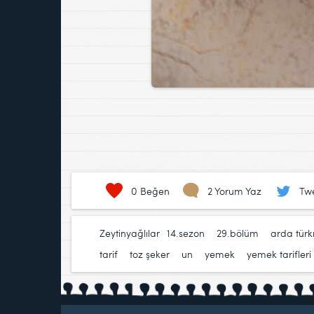
0
Beğen
2 Yorum Yaz
Twe
Zeytinyağlılar
14.sezon
,
29.bölüm
,
arda tür
tarif
,
toz şeker
,
un
,
yemek
,
yemek tarifleri