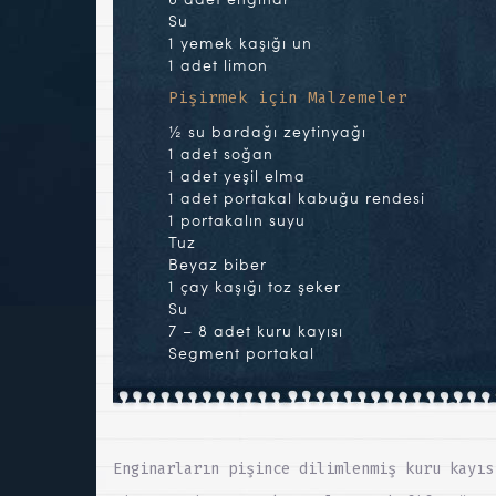
Su
1 yemek kaşığı un
1 adet limon
Pişirmek için Malzemeler
½ su bardağı zeytinyağı
1 adet soğan
1 adet yeşil elma
1 adet portakal kabuğu rendesi
1 portakalın suyu
Tuz
Beyaz biber
1 çay kaşığı toz şeker
Su
7 – 8 adet kuru kayısı
Segment portakal
Enginarların pişince dilimlenmiş kuru kayıs