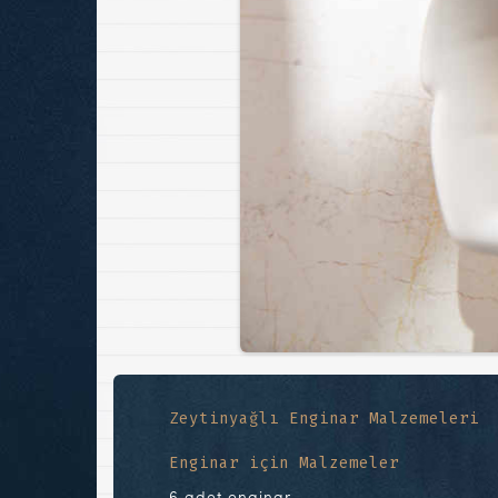
Zeytinyağlı Enginar Malzemeleri
Enginar için Malzemeler
6 adet enginar