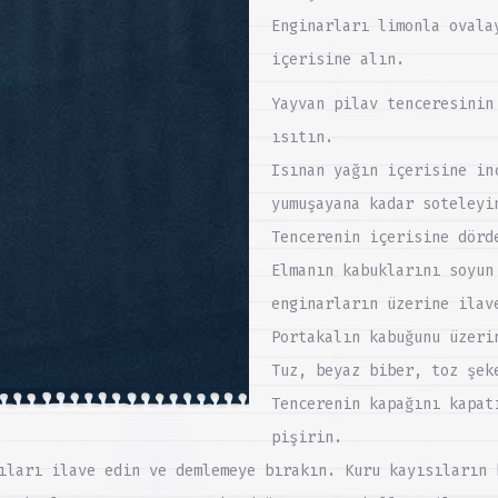
Enginarları limonla ovala
içerisine alın.
Yayvan pilav tenceresinin
ısıtın.
Isınan yağın içerisine in
yumuşayana kadar soteleyi
Tencerenin içerisine dörd
Elmanın kabuklarını soyun
enginarların üzerine ilav
Portakalın kabuğunu üzeri
Tuz, beyaz biber, toz şek
Tencerenin kapağını kapat
pişirin.
ıları ilave edin ve demlemeye bırakın. Kuru kayısıların 