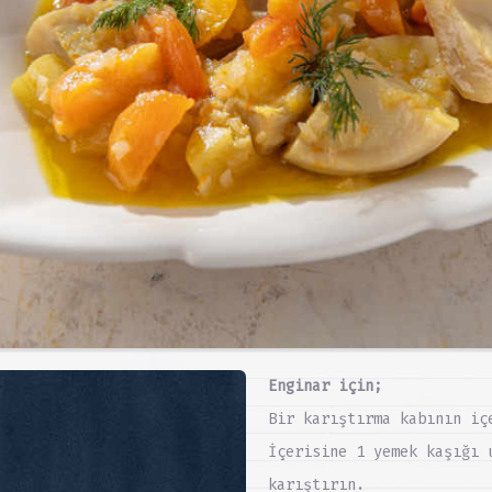
Enginar için;
Bir karıştırma kabının iç
İçerisine 1 yemek kaşığı 
karıştırın.