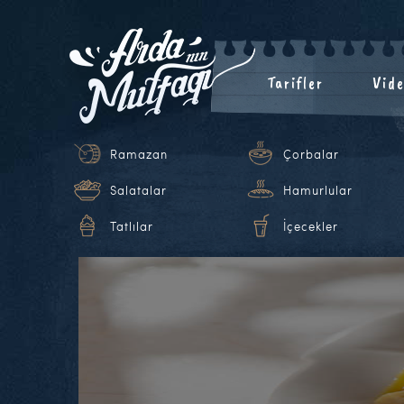
Tarifler
Vide
Ramazan
Çorbalar
Salatalar
Hamurlular
Tatlılar
İçecekler