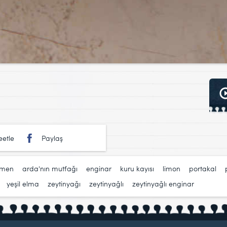
etle
Paylaş
kmen
,
arda'nın mutfağı
,
enginar
,
kuru kayısı
,
limon
,
portakal
,
,
yeşil elma
,
zeytinyağı
,
zeytinyağlı
,
zeytinyağlı enginar