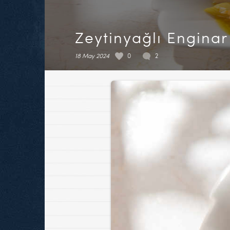
Zeytinyağlı Enginar
18 May 2024
0
2