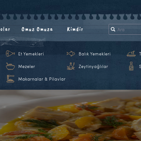
olar
Omuz Omuza
Kimdir
Et Yemekleri
Balık Yemekleri
Mezeler
Zeytinyağlılar
Makarnalar & Pilavlar