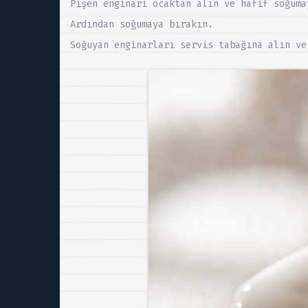
Pişen enginarı ocaktan alın ve hafif soğuma
Ardından soğumaya bırakın.
Soğuyan enginarları servis tabağına alın ve