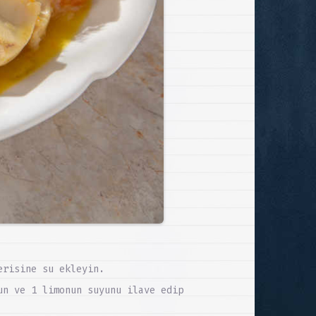
erisine su ekleyin.
un ve 1 limonun suyunu ilave edip