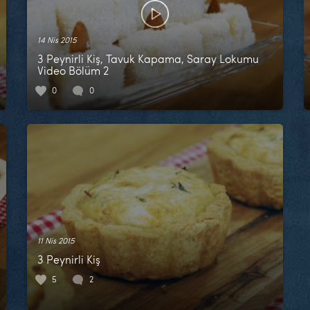
14 Nis 2015
3 Peynirli Kiş, Tavuk Kapama, Saray Lokumu
Video Bölüm 2
0
0
11 Nis 2015
3 Peynirli Kiş
5
2