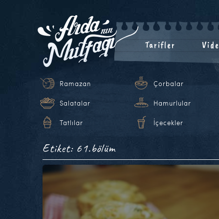
Tarifler
Vide
Ramazan
Çorbalar
Salatalar
Hamurlular
Tatlılar
İçecekler
Etiket: 61.bölüm