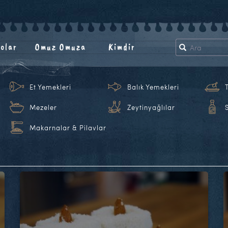
olar
Omuz Omuza
Kimdir
Et Yemekleri
Balık Yemekleri
Mezeler
Zeytinyağlılar
Makarnalar & Pilavlar