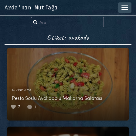
Arda'nın Mutfağı
Toggl
navig
Etiket: avokado
01 Haz 2014
Pesto Soslu Avokadolu Makarna Salatası
7
1