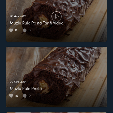
03 Ara 2019
Muzlu Rulo Pasta Tarifi Video
0
0
30 Kas 2019
Muzlu Rulo Pasta
10
0