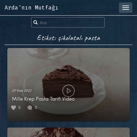
Arda'nın Mutfağı
Toggl
navig
Etiket: çikolatalı pasta
07 Kas 2022
Mille Krep Pasta Tarifi Video
0
0