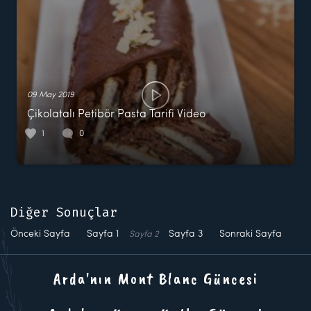
09 May 2019
Çikolatalı Petibör Pasta Tarifi Video
1
0
Diğer Sonuçlar
Önceki Sayfa
Sayfa
1
Sayfa
3
Sonraki Sayfa
Sayfa
2
Arda'nın Mont Blanc Güncesi