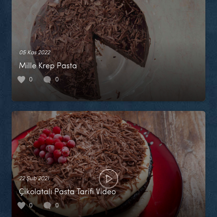
05 Kas 2022
Mille Krep Pasta
0
0
22 Şub 2021
Çikolatalı Pasta Tarifi Video
0
0