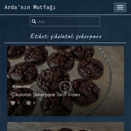
Arda'nın Mutfağı
Toggl
navig
Etiket: çikolatalı şekerpare
15 Mar 2026
Çikolatalı Şekerpare Tarifi Video
0
0