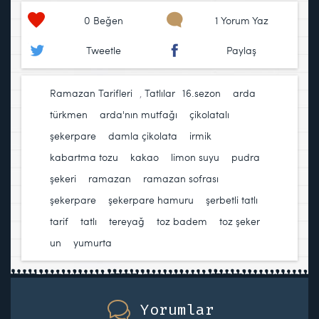
0
Beğen
1 Yorum Yaz
Tweetle
Paylaş
Ramazan Tarifleri
,
Tatlılar
16.sezon
,
arda
türkmen
,
arda'nın mutfağı
,
çikolatalı
şekerpare
,
damla çikolata
,
irmik
,
kabartma tozu
,
kakao
,
limon suyu
,
pudra
şekeri
,
ramazan
,
ramazan sofrası
,
şekerpare
,
şekerpare hamuru
,
şerbetli tatlı
,
tarif
,
tatlı
,
tereyağ
,
toz badem
,
toz şeker
,
un
,
yumurta
Yorumlar