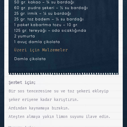
50 gr. kakao – ¾ su bardağı
60 gr. pudra şekeri – ½ su bardağı
25 gr. irmik – ¼ su bardağı
25 gr. toz badem – ½ su bardağı
1 paket kabartma tozu – 10 gr.
125 gr. tereyağı – oda sıcaklığında
2 yumurta
1 avuç damla çikolata
Üzeri için Malzemeler
Damla çikolata
Şerbet için;
Bir sos tenceresine su ve toz şekeri ekleyip
şeker eriyene kadar karıştırın.
Ardından kaynamaya bırakın.
Ateşten almaya yakın limon suyunu ilave edin.