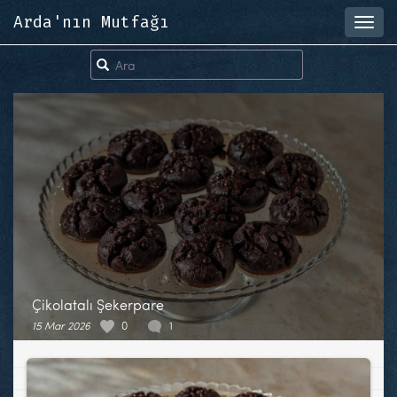
Arda'nın Mutfağı
Toggl
navig
Çikolatalı Şekerpare
15 Mar 2026
0
1