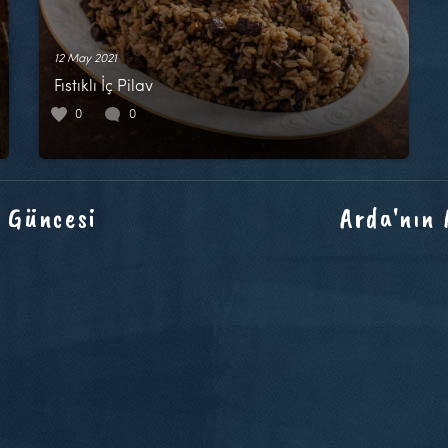
12 May 2021
Fıstıklı İç Pilav
0
0
 Güncesi
Arda'nın