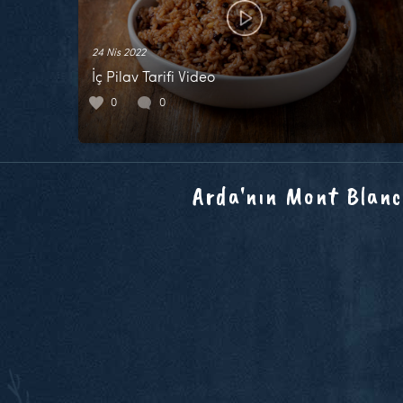
24 Nis 2022
İç Pilav Tarifi Video
0
0
Arda'nın Mont Blanc