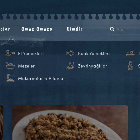
olar
Omuz Omuza
Kimdir
Et Yemekleri
Balık Yemekleri
Mezeler
Zeytinyağlılar
Makarnalar & Pilavlar