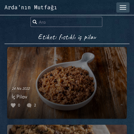
Arda'nın Mutfağı
Toggl
navig
Etiket: fıstıklı iç pilav
24 Nis 2022
İç Pilav
0
2