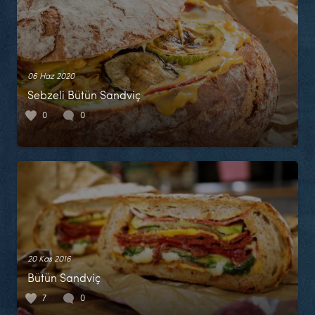
06 Haz 2020
Sebzeli Bütün Sandviç
0
0
20 Kas 2016
Bütün Sandviç
7
0