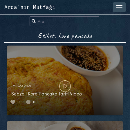
Arda'nın Mutfağı
Toggl
navig
Etiket: kore pancake
08 Oca 2024
Sebzeli Kore Pancake Tarifi Video
0
0