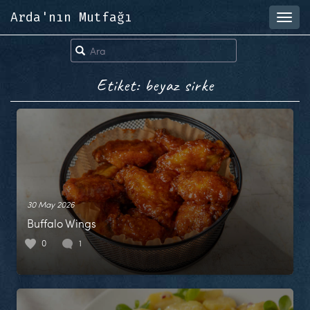
Arda'nın Mutfağı
Toggl
navig
Etiket: beyaz sirke
30 May 2026
Buffalo Wings
0
1