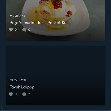
18 Haz 2021
Poşe Yumurtalı Tuzlu Pankek Kulesi
0
0
02 Oca 2021
Tavuk Lolipop
0
2