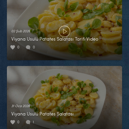
02 Şub 2026
Viyana Usulü Patates Salatası Tarifi Video
0
0
31 Oca 2026
Viyana Usulü Patates Salatası
0
1