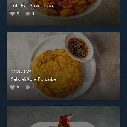
Tatlı Ekşi Soslu Tavuk
0
2
06 Oca 2024
Sebzeli Kore Pancake
0
0