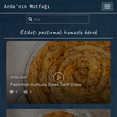
Arda'nın Mutfağı
Toggl
navig
Etiket: pastırmalı humuslu börek
03 Nis 2024
Pastırmalı Humuslu Börek Tarifi Video
0
0