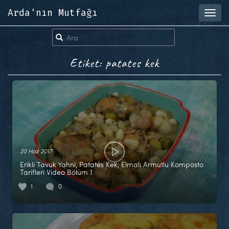
Arda'nın Mutfağı
Toggl
navig
Etiket: patates kek
20 Haz 2017
Erikli Tavuk Yahni, Patates Kek, Elmalı Armutlu Komposto
Tarifleri Video Bölüm 1
1
0