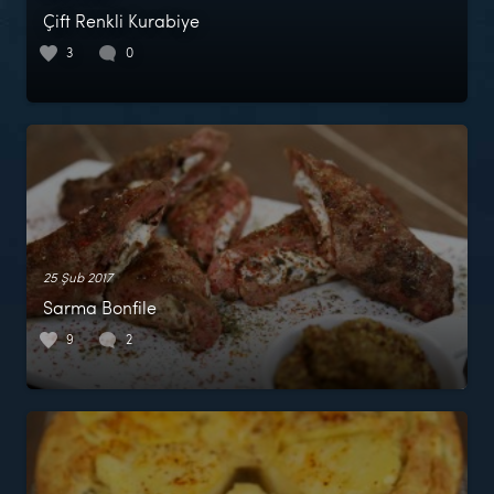
Çift Renkli Kurabiye
3
0
25 Şub 2017
Sarma Bonfile
9
2