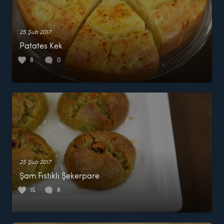
25 Şub 2017
Patates Kek
8
0
25 Şub 2017
Şam Fıstıklı Şekerpare
15
8