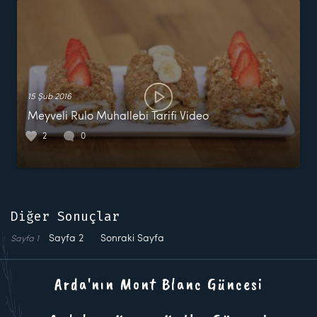
15 Şub 2016
Meyveli Rulo Muhallebi Tarifi Video
2
0
Diğer Sonuçlar
Sayfa
2
Sonraki Sayfa
Sayfa
1
Arda'nın Mont Blanc Güncesi