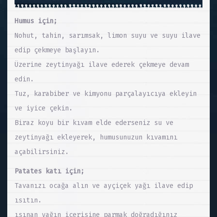
Humus için;
Nohut, tahin, sarımsak, limon suyu ve suyu ilave
edip çekmeye başlayın.
Üzerine zeytinyağı ilave ederek çekmeye devam
edin.
Tuz, karabiber ve kimyonu parçalayıcıya ekleyin
ve iyice çekin.
Biraz koyu bir kıvam elde ederseniz su ve
zeytinyağı ekleyerek, humusunuzun kıvamını
açabilirsiniz.
Patates katı için;
Tavanızı ocağa alın ve ayçiçek yağı ilave edip
ısıtın.
ısınan yağın içerisine parmak doğradığınız