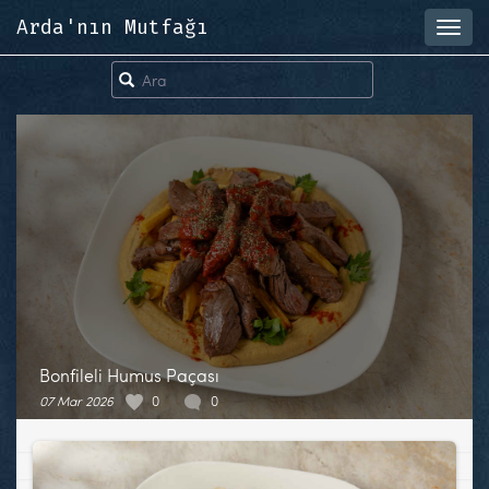
Arda'nın Mutfağı
Toggl
navig
Bonfileli Humus Paçası
07 Mar 2026
0
0