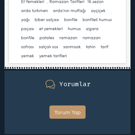
Et Yemekleri
,
Ramazan Tarifleri
16.sezon
,
arda türkmen
,
arda'nın mutfağı
,
ayçiçek
yağı
,
biber salçası
,
bonfile
,
bonfileli humus
paçası
,
et yemekleri
,
humus
,
ızgara
bonfile
,
patates
,
ramazan
,
ramazan
sofrası
,
salçalı sos
,
sarımsak
,
tahin
,
tarif
,
yemek
,
yemek tarifleri
Yorumlar
Yorum Yap