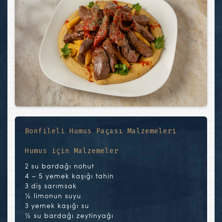
Bonfileli Humus Paçası Malzemeleri
Humus için Malzemeler
2 su bardağı nohut
4 – 5 yemek kaşığı tahin
3 diş sarımsak
½ limonun suyu
3 yemek kaşığı su
½ su bardağı zeytinyağı