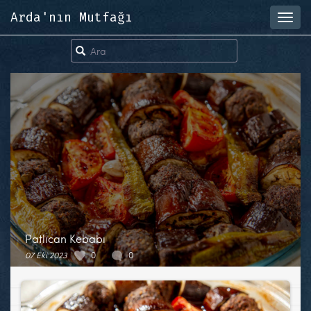
Arda'nın Mutfağı
Toggl
navig
Patlıcan Kebabı
07 Eki 2023
0
0