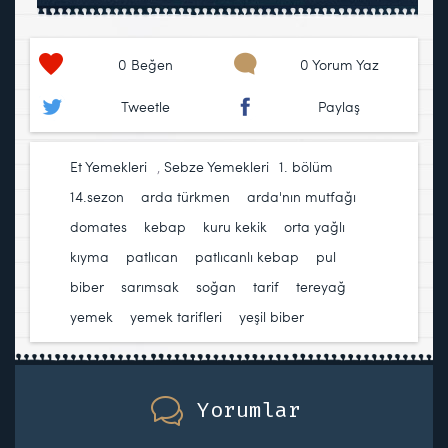
0
Beğen
0 Yorum Yaz
Tweetle
Paylaş
Et Yemekleri
,
Sebze Yemekleri
1. bölüm
,
14.sezon
,
arda türkmen
,
arda'nın mutfağı
,
domates
,
kebap
,
kuru kekik
,
orta yağlı
kıyma
,
patlıcan
,
patlıcanlı kebap
,
pul
biber
,
sarımsak
,
soğan
,
tarif
,
tereyağ
,
yemek
,
yemek tarifleri
,
yeşil biber
Yorumlar