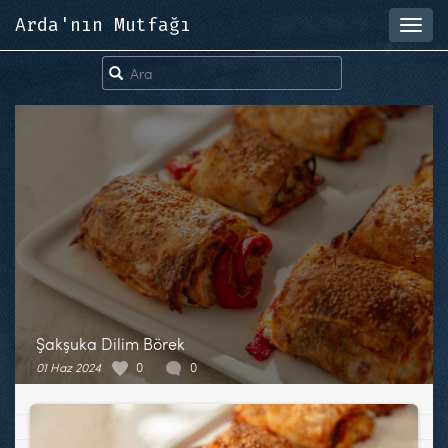
Arda'nın Mutfağı
Toggl
navig
Şakşuka Dilim Börek
01 Haz 2024
0
0