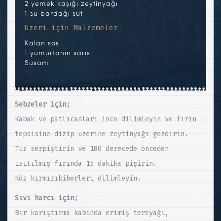
2 yemek kaşığı zeytinyağı
1 su bardağı süt
Üzeri için Malzemeler
Kalan sos
1 yumurtanın sarısı
Susam
Sebzeler için;
Kabak ve patlıcanları ince dilimleyin ve fırın
tepsisine dizip üzerine zeytinyağı gezdirin.
Tuz serpiştirin ve 180 derecede önceden
ısıtılmış fırında 15 dakika pişirin.
Köz kırmızıbiberleri dilimleyin.
Sıvı harcı için;
Bir karıştırma kabında erimiş tereyağı,