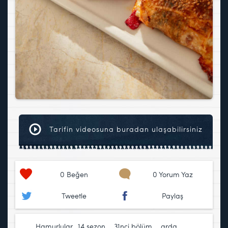
Tarifin videosuna buradan ulaşabilirsiniz
0
Beğen
0 Yorum Yaz
Tweetle
Paylaş
Hamurlular
14.sezon
,
31nci bölüm
,
arda