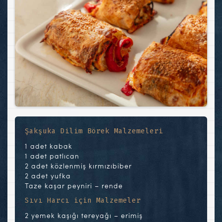
Şakşuka Dilim Börek Malzemeleri
1 adet kabak
1 adet patlıcan
2 adet közlenmiş kırmızıbiber
2 adet yufka
Taze kaşar peyniri – rende
Sıvı Harcı için Malzemeler
2 yemek kaşığı tereyağı – erimiş