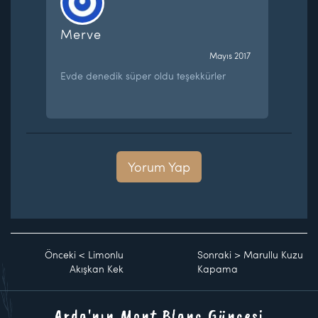
Merve
Mayıs 2017
Evde denedik süper oldu teşekkürler
Yorum Yap
Önceki
<
Limonlu
Sonraki
>
Marullu Kuzu
Akışkan Kek
Kapama
Arda'nın Mont Blanc Güncesi