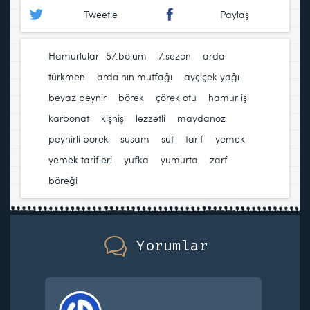
Tweetle
Paylaş
Hamurlular
57.bölüm
,
7.sezon
,
arda
türkmen
,
arda'nın mutfağı
,
ayçiçek yağı
,
beyaz peynir
,
börek
,
çörek otu
,
hamur işi
,
karbonat
,
kişniş
,
lezzetli
,
maydanoz
,
peynirli börek
,
susam
,
süt
,
tarif
,
yemek
,
yemek tarifleri
,
yufka
,
yumurta
,
zarf
böreği
Yorumlar