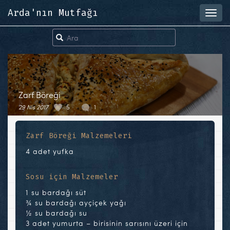
Arda'nın Mutfağı
Toggl
navig
Zarf Böreği
29 Nis 2017
5
1
Zarf Böreği Malzemeleri
4 adet yufka
Sosu için Malzemeler
1 su bardağı süt
¾ su bardağı ayçiçek yağı
½ su bardağı su
3 adet yumurta – birisinin sarısını üzeri için