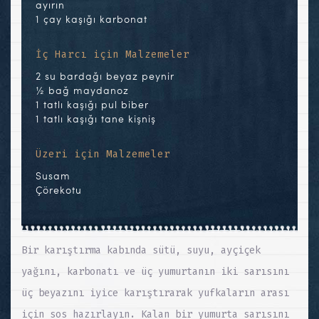
ayırın
1 çay kaşığı karbonat
İç Harcı için Malzemeler
2 su bardağı beyaz peynir
½ bağ maydanoz
1 tatlı kaşığı pul biber
1 tatlı kaşığı tane kişniş
Üzeri için Malzemeler
Susam
Çörekotu
Bir karıştırma kabında sütü, suyu, ayçiçek
yağını, karbonatı ve üç yumurtanın iki sarısını
üç beyazını iyice karıştırarak yufkaların arası
için sos hazırlayın. Kalan bir yumurta sarısını