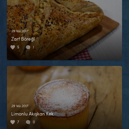
29 Nis 2017
Zarf Böreği
5
1
29 Nis 2017
Limonlu Akışkan Kek
7
0