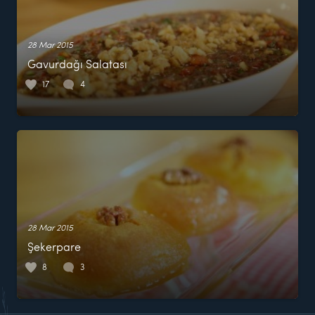
28 Mar 2015
Gavurdağı Salatası
17
4
28 Mar 2015
Şekerpare
8
3