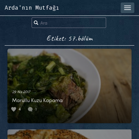
Arda'nın Mutfağı
Toggl
navig
Etiket: 57.bölüm
29 Nis 2017
Marullu Kuzu Kapama
4
1