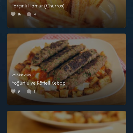
Tarçınlı Hamur (Churros)
16
4
28 Mar 2015
Yoğurtlu ve Köfteli Kebap
9
1