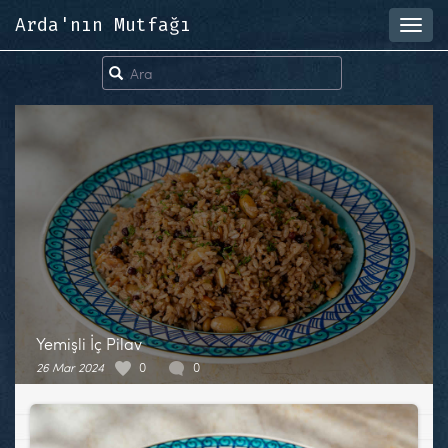
Arda'nın Mutfağı
Toggl
navig
Yemişli İç Pilav
26 Mar 2024
0
0