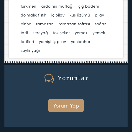
türkmen
,
arda'nın mutfağı
,
çiğ badem
,
dolmalık fıstık
,
iç pilav
,
kuş üzümü
,
pilav
,
pirinç
,
ramazan
,
ramazan sofrası
,
soğan
,
tarif
,
tereyağ
,
toz şeker
,
yemek
,
yemek
tarifleri
,
yemişli iç pilav
,
yenibahar
,
zeytinyağı
Yorumlar
Yorum Yap