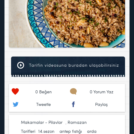
Tarifin videosuna buradan ulaşabilirsiniz
0
Beğen
0 Yorum Yaz
Tweetle
Paylaş
Makarnalar - Pilavlar
,
Ramazan
Tarifleri
14.sezon
,
antep fıstığı
,
arda