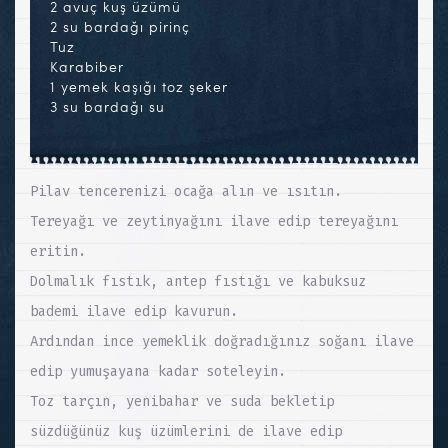
2 avuç kuş üzümü
2 su bardağı pirinç
Tuz
Karabiber
1 yemek kaşığı toz şeker
3 su bardağı su
Pilav tencerenizi ocağa alın ve ısıtın.
Tereyağı ve zeytinyağını ilave edip tereyağını
eritin.
Dolmalık fıstık, antep fıstığı ve kabuksuz
bademi ilave edip kavurun.
Ardından ince yemeklik doğradığınız soğanı ilave
edip yumuşayana kadar soteleyin.
Toz tarçın, yenibahar ve suda bekletip
süzdüğünüz kuş üzümlerini de ilave edip