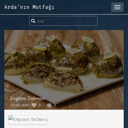
Arda'nın Mutfağı
Toggl
navig
Enginar Dolması
13 Haz 2020
0
2