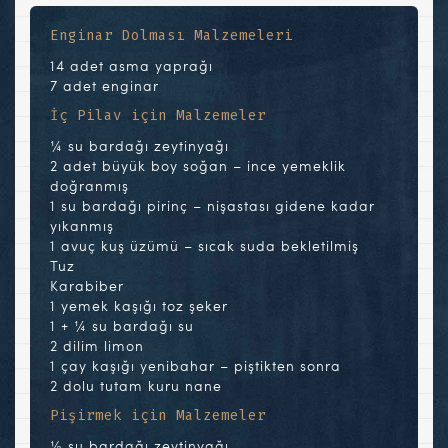
Enginar Dolması Malzemeleri
14 adet asma yaprağı
7 adet enginar
İç Pilav için Malzemeler
¼ su bardağı zeytinyağı
2 adet büyük boy soğan – ince yemeklik
doğranmış
1 su bardağı pirinç – nişastası gidene kadar
yıkanmış
1 avuç kuş üzümü – sıcak suda bekletilmiş
Tuz
Karabiber
1 yemek kaşığı toz şeker
1 + ¼ su bardağı su
2 dilim limon
1 çay kaşığı yenibahar – piştikten sonra
2 dolu tutam kuru nane
Pişirmek için Malzemeler
½ su bardağı zeytinyağı