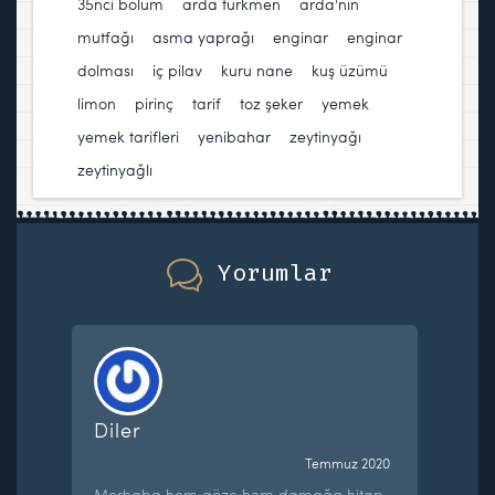
35nci bölüm
,
arda türkmen
,
arda'nın
mutfağı
,
asma yaprağı
,
enginar
,
enginar
dolması
,
iç pilav
,
kuru nane
,
kuş üzümü
,
limon
,
pirinç
,
tarif
,
toz şeker
,
yemek
,
yemek tarifleri
,
yenibahar
,
zeytinyağı
,
zeytinyağlı
Yorumlar
Diler
Temmuz 2020
Merhaba hem göze hem damağa hitap