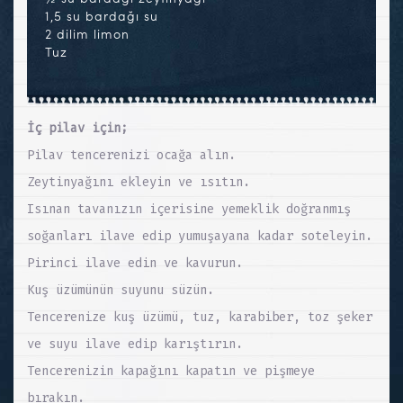
1,5 su bardağı su
2 dilim limon
Tuz
İç pilav için;
Pilav tencerenizi ocağa alın.
Zeytinyağını ekleyin ve ısıtın.
Isınan tavanızın içerisine yemeklik doğranmış
soğanları ilave edip yumuşayana kadar soteleyin.
Pirinci ilave edin ve kavurun.
Kuş üzümünün suyunu süzün.
Tencerenize kuş üzümü, tuz, karabiber, toz şeker
ve suyu ilave edip karıştırın.
Tencerenizin kapağını kapatın ve pişmeye
bırakın.