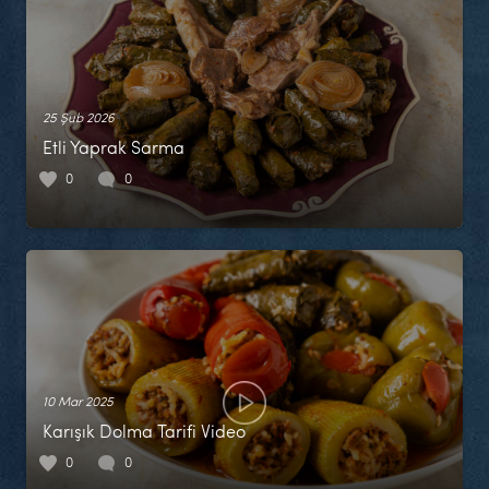
25 Şub 2026
Etli Yaprak Sarma
0
0
10 Mar 2025
Karışık Dolma Tarifi Video
0
0