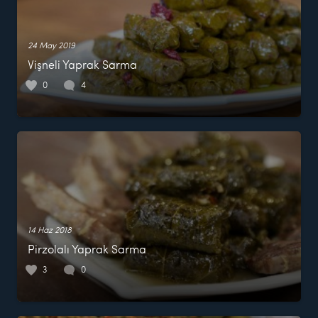
24 May 2019
Vişneli Yaprak Sarma
0
4
14 Haz 2018
Pirzolalı Yaprak Sarma
3
0