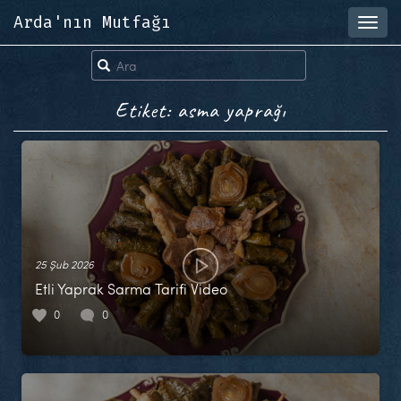
Arda'nın Mutfağı
Toggl
navig
Etiket: asma yaprağı
25 Şub 2026
Etli Yaprak Sarma Tarifi Video
0
0