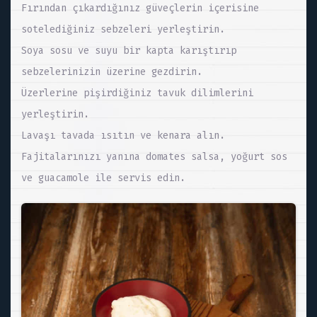
Fırından çıkardığınız güveçlerin içerisine
sotelediğiniz sebzeleri yerleştirin.
Soya sosu ve suyu bir kapta karıştırıp
sebzelerinizin üzerine gezdirin.
Üzerlerine pişirdiğiniz tavuk dilimlerini
yerleştirin.
Lavaşı tavada ısıtın ve kenara alın.
Fajitalarınızı yanına domates salsa, yoğurt sos
ve guacamole ile servis edin.