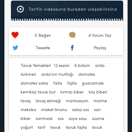
Tarifin videosuna buradan ulaşabilirsiniz
0
Beğen
4 Yorum Yaz
Tweetle
Paylaş
Tavuk Yemekleri
12.sezon
,
6.bölüm
,
arda
türkmen
,
arda'nın mutfağı
,
domates
,
domates salsa
,
faita
,
fajita
,
guacamole
,
kemiksiz tavuk but
,
kırmızı biber
,
köy biberi
,
lavaş
,
lavaş ekmeği
,
marinasyon
,
marine
,
meksika
,
misket limonu
,
salsa sos
,
sarı
biber
,
sarımsak
,
sos
,
soya sosu
,
süzme
yoğurt
,
tarif
,
tavuk
,
tavuk fajita
,
tavuk