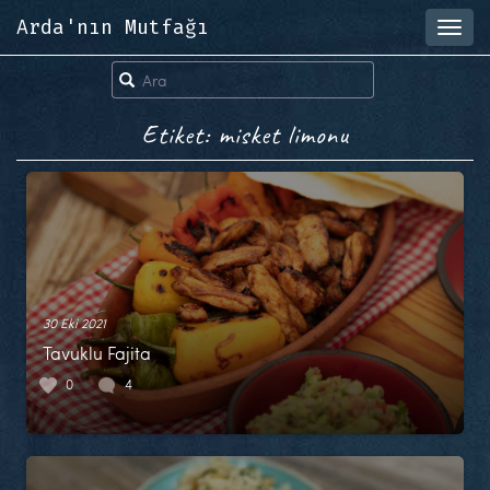
Arda'nın Mutfağı
Toggl
navig
Etiket: misket limonu
30 Eki 2021
Tavuklu Fajita
0
4