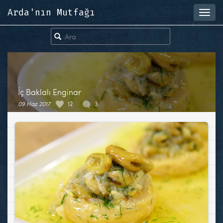
Arda'nın Mutfağı
Toggl
navig
İç Baklalı Enginar
09 Haz 2017
12
3