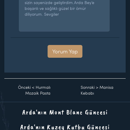
sizin sayenizde geliştirdim.Arda Bey’e
başarılı ve sağlıklı güzel bir ömür
diliyorum. Sevgiler
Yorum Yap
Önceki
<
Hurmalı
Sonraki
>
Manisa
Mozaik Pasta
Kebabı
Arda'nın Mont Blanc Güncesi
Arda'nın Kuzey Kutbu Güncesi