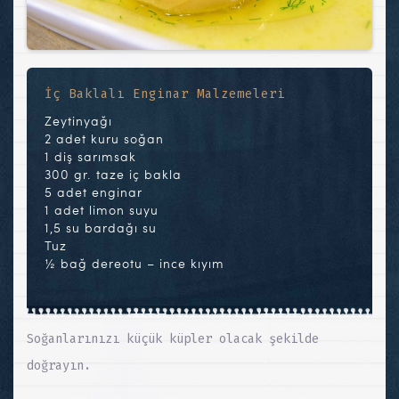
İç Baklalı Enginar Malzemeleri
Zeytinyağı
2 adet kuru soğan
1 diş sarımsak
300 gr. taze iç bakla
5 adet enginar
1 adet limon suyu
1,5 su bardağı su
Tuz
½ bağ dereotu – ince kıyım
Soğanlarınızı küçük küpler olacak şekilde
doğrayın.