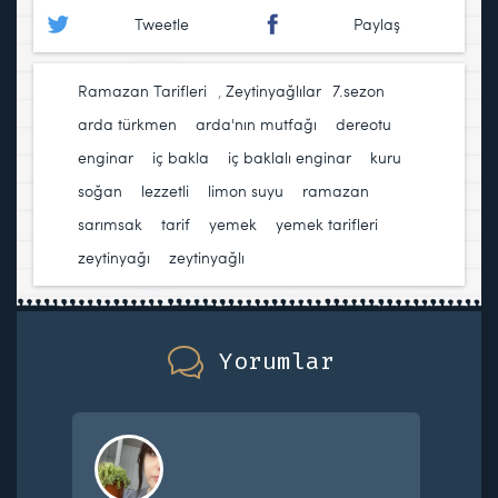
Tweetle
Paylaş
Ramazan Tarifleri
,
Zeytinyağlılar
7.sezon
,
arda türkmen
,
arda'nın mutfağı
,
dereotu
,
enginar
,
iç bakla
,
iç baklalı enginar
,
kuru
soğan
,
lezzetli
,
limon suyu
,
ramazan
,
sarımsak
,
tarif
,
yemek
,
yemek tarifleri
,
zeytinyağı
,
zeytinyağlı
Yorumlar