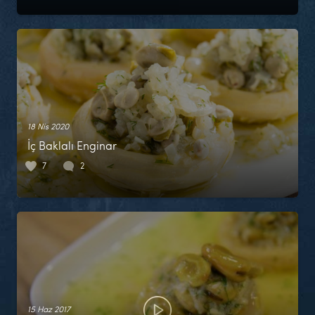
18 Nis 2020
İç Baklalı Enginar
7
2
15 Haz 2017