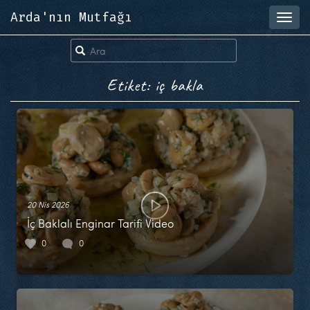
Arda'nın Mutfağı
Toggl
navig
Etiket: iç bakla
20 Nis 2026
İç Baklalı Enginar Tarifi Video
0
0