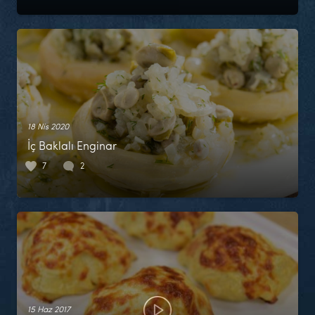
18 Nis 2020
İç Baklalı Enginar
7
2
15 Haz 2017