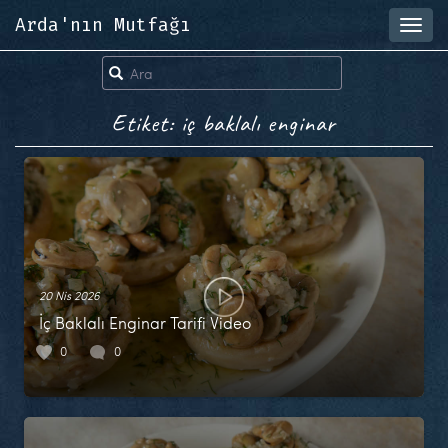
Arda'nın Mutfağı
Toggl
navig
Etiket: iç baklalı enginar
20 Nis 2026
İç Baklalı Enginar Tarifi Video
0
0