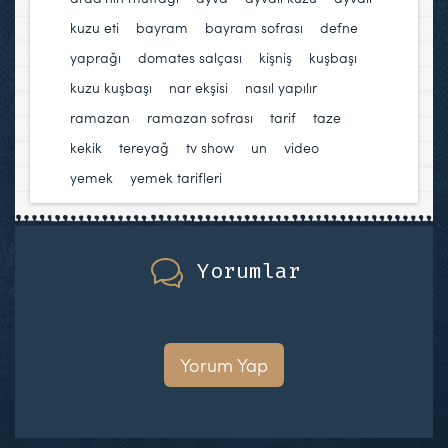
kuzu eti
,
bayram
,
bayram sofrası
,
defne
yaprağı
,
domates salçası
,
kişniş
,
kuşbaşı
,
kuzu kuşbaşı
,
nar ekşisi
,
nasıl yapılır
,
ramazan
,
ramazan sofrası
,
tarif
,
taze
kekik
,
tereyağ
,
tv show
,
un
,
video
,
yemek
,
yemek tarifleri
Yorumlar
Yorum Yap