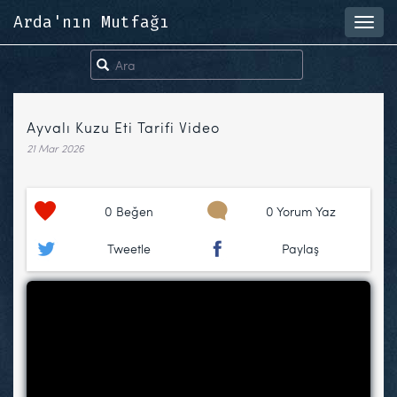
Arda'nın Mutfağı
Toggl
navig
Ayvalı Kuzu Eti Tarifi Video
21 Mar 2026
0
Beğen
0 Yorum Yaz
Tweetle
Paylaş