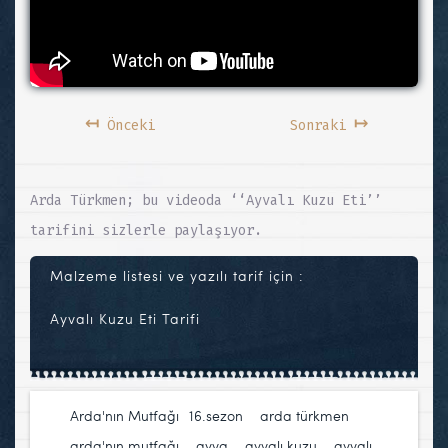
↤
↦
Önceki
Sonraki
Arda Türkmen; bu videoda ‘‘Ayvalı Kuzu Eti’’
tarifini sizlerle paylaşıyor.
Malzeme listesi ve yazılı tarif için :
Ayvalı Kuzu Eti Tarifi
Arda'nın Mutfağı
16.sezon
,
arda türkmen
,
arda'nın mutfağı
,
ayva
,
ayvalı kuzu
,
ayvalı