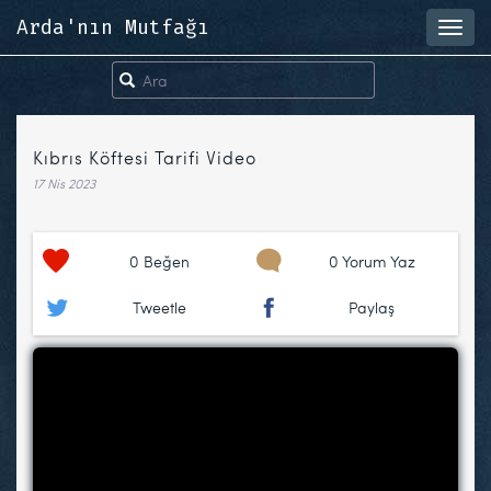
Arda'nın Mutfağı
Toggl
navig
Kıbrıs Köftesi Tarifi Video
17 Nis 2023
0
Beğen
0 Yorum Yaz
Tweetle
Paylaş