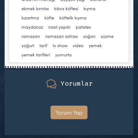
ekmek kırıntısı
,
kıbrıs köftesi
,
kıyma
,
kızartma
,
köfte
,
köftelik kıyma
,
maydanoz
,
nasıl yapılır
,
patates
,
ramazan
,
ramazan sofrası
,
soğan
,
süzme
yoğurt
,
tarif
,
tv show
,
video
,
yemek
,
yemek tarifleri
,
yumurta
Yorumlar
Yorum Yap