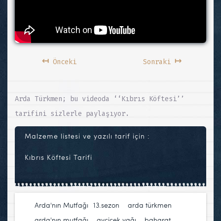
↤
↦
Önceki
Sonraki
Arda Türkmen; bu videoda ‘‘Kıbrıs Köftesi’’
tarifini sizlerle paylaşıyor.
Malzeme listesi ve yazılı tarif için :
Kıbrıs Köftesi Tarifi
Arda'nın Mutfağı
13.sezon
,
arda türkmen
,
arda'nın mutfağı
,
ayçiçek yağı
,
baharat
,