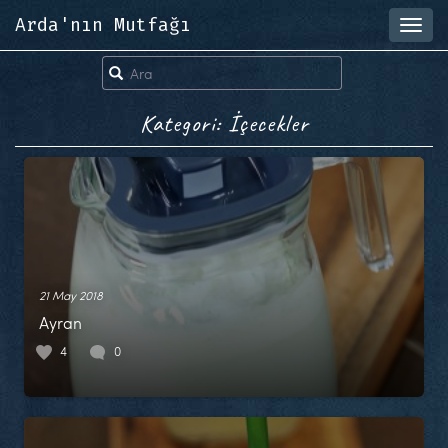
Arda'nın Mutfağı
Toggl
navig
Kategori: İçecekler
21 May 2018
Ayran
4
0