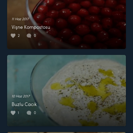
11 Haz 2017
Vişne Kompostosu
2
0
10 Haz 2017
Buzlu Cacık
1
0