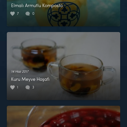
Elmalı Armutlu Komposto
7
0
14 Haz 2017
Kuru Meyve Hoşafı
1
3