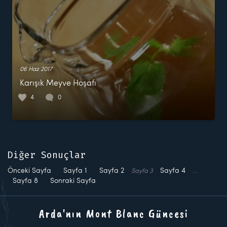
06 Haz 2017
Karışık Meyve Hoşafı
4
0
Diğer Sonuçlar
Önceki Sayfa
Sayfa
1
Sayfa
2
Sayfa
4
…
Sayfa
3
Sayfa
8
Sonraki Sayfa
Arda'nın Mont Blanc Güncesi