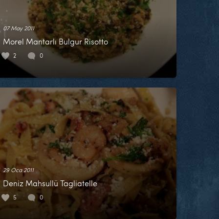
07 May 2011
Morel Mantarlı Bulgur Risotto
2
0
29 Oca 2011
Deniz Mahsullü Tagliatelle
5
0