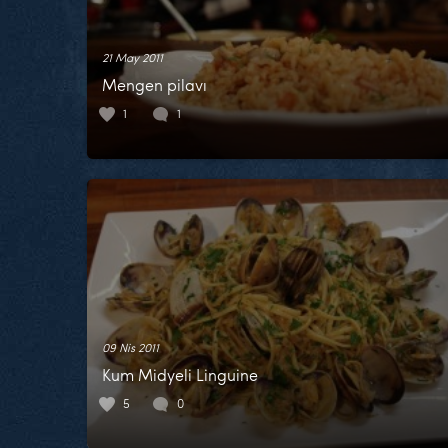
21 May 2011
Mengen pilavı
1
1
09 Nis 2011
Kum Midyeli Linguine
5
0