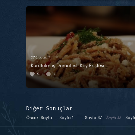
22 Oca 2011
Kurutulmuş Domatesli Köy Eriştesi
5
2
Diğer Sonuçlar
Önceki Sayfa
Sayfa
1
…
Sayfa
37
Say
Sayfa
38