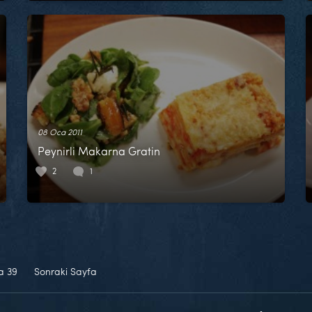
08 Oca 2011
Peynirli Makarna Gratin
2
1
fa
39
Sonraki Sayfa