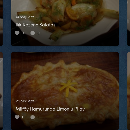
14 May 2011
Ilık Rezene Salatası
0
0
26 Mar 2011
Milföy Hamurunda Limonlu Pilav
1
1