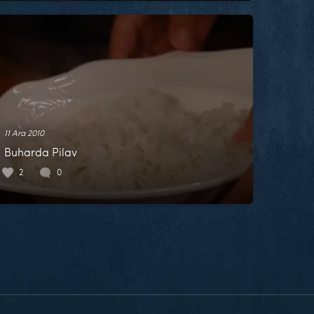
11 Ara 2010
Buharda Pilav
2
0