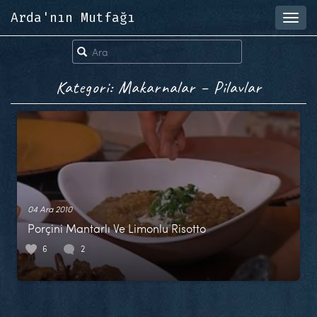
Arda'nın Mutfağı
Toggl
navig
Kategori: Makarnalar – Pilavlar
04 Ara 2010
Porçini Mantarlı Ve Limonlu Risotto
6
2