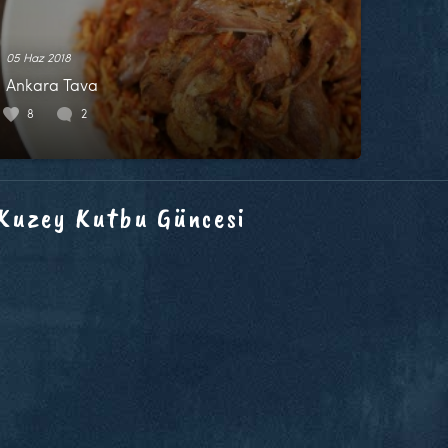
05 Haz 2018
Ankara Tava
8
2
 Kuzey Kutbu Güncesi