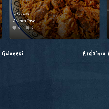
18 Mar 2024
Ankara Tava
0
0
 Güncesi
Arda'nın