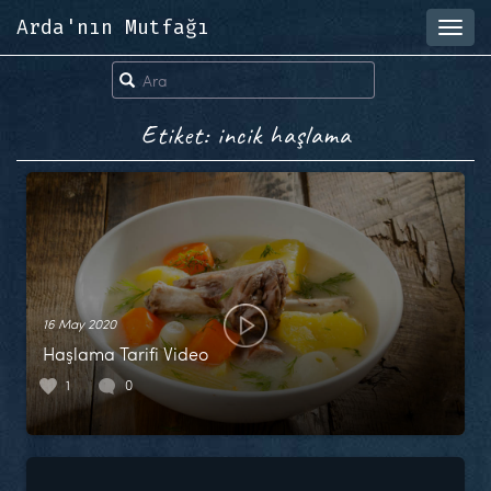
Arda'nın Mutfağı
Toggl
navig
Etiket: incik haşlama
16 May 2020
Haşlama Tarifi Video
1
0