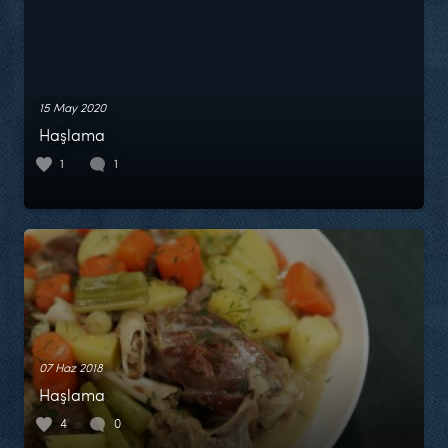
15 May 2020
Haşlama
1
1
07 Haz 2018
Haşlama
4
0