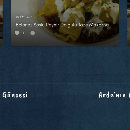
15 Eki 2017
Bolonez Soslu Peynir Dolgulu Taze Makarna
0
1
 Güncesi
Arda'nın