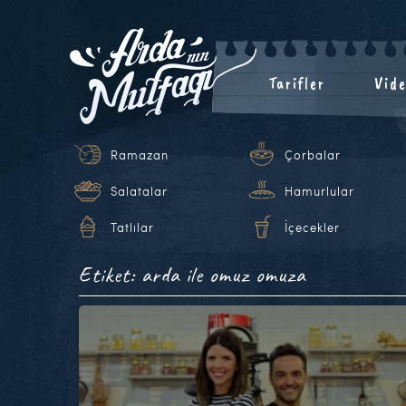
Tarifler
Vide
Ramazan
Çorbalar
Salatalar
Hamurlular
Tatlılar
İçecekler
Etiket: arda ile omuz omuza