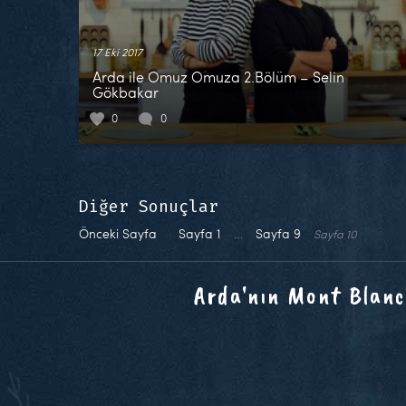
17 Eki 2017
Arda ile Omuz Omuza 2.Bölüm – Selin
Gökbakar
0
0
Diğer Sonuçlar
Önceki Sayfa
Sayfa
1
…
Sayfa
9
Sayfa
10
Arda'nın Mont Blanc