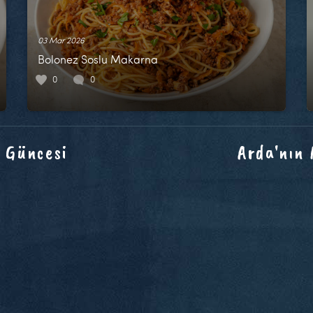
03 Mar 2026
Bolonez Soslu Makarna
0
0
 Güncesi
Arda'nın