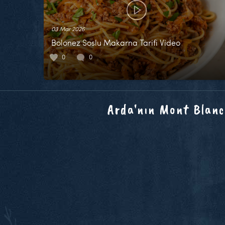
03 Mar 2026
Bolonez Soslu Makarna Tarifi Video
0
0
Arda'nın Mont Blanc