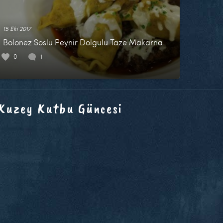
15 Eki 2017
Bolonez Soslu Peynir Dolgulu Taze Makarna
0
1
 Kuzey Kutbu Güncesi