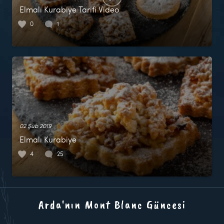
Elmalı Kurabiye Tarifi Video
0
1
02 Şub 2019
Elmalı Kurabiye
4
25
Arda'nın Mont Blanc Güncesi