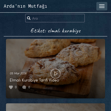
Arda'nın Mutfağı
Toggl
navig
Etiket: elmalı kurabiye
05 Mar 2026
Elmalı Kurabiye Tarifi Video
0
0