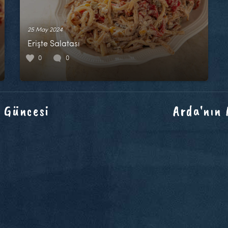
25 May 2024
Erişte Salatası
0
0
 Güncesi
Arda'nın