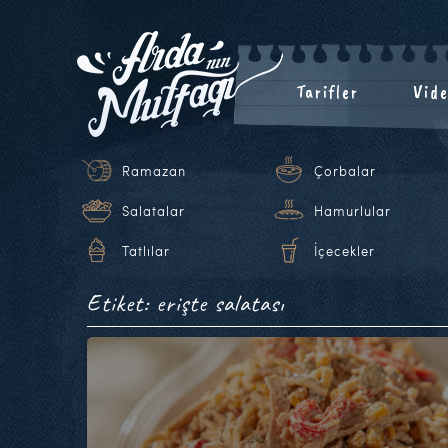
Tarifler
Vide
Ramazan
Çorbalar
Salatalar
Hamurlular
Tatlılar
İçecekler
Etiket: erişte salatası