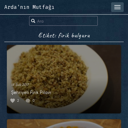
Arda'nın Mutfağı
Toggl
navig
Etiket: firik bulguru
18 Şub 2017
Şehriyeli Firik Pilavı
2
0