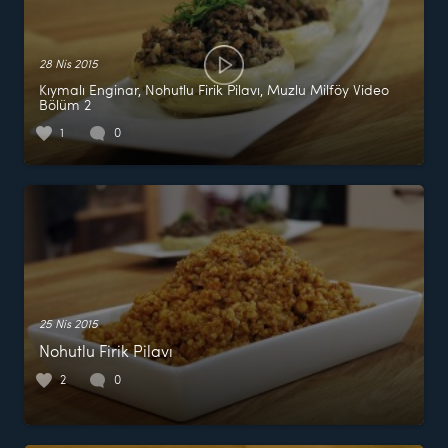
28 Nis 2015
Kıymalı Enginar, Nohutlu Firik Pilavı, Muzlu Milföy Video
Bölüm 2
1
0
25 Nis 2015
Nohutlu Firik Pilavı
2
0