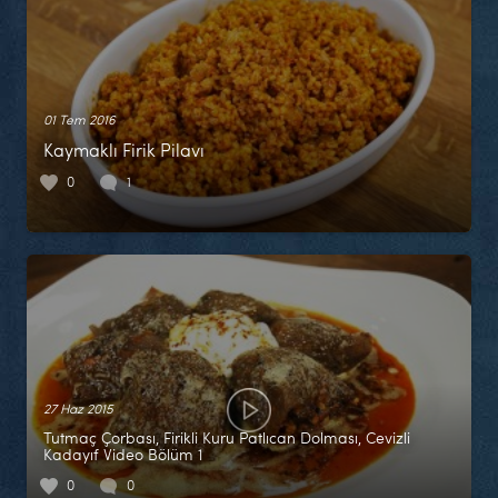
01 Tem 2016
Kaymaklı Firik Pilavı
0
1
27 Haz 2015
Tutmaç Çorbası, Firikli Kuru Patlıcan Dolması, Cevizli
Kadayıf Video Bölüm 1
0
0