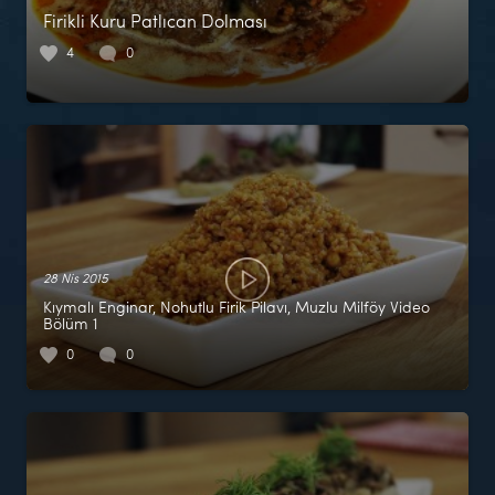
Firikli Kuru Patlıcan Dolması
4
0
28 Nis 2015
Kıymalı Enginar, Nohutlu Firik Pilavı, Muzlu Milföy Video
Bölüm 1
0
0