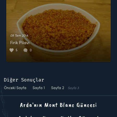
09 Tem 2014
Firik Pilavı
5
0
Diğer Sonuçlar
Önceki Sayfa
Sayfa
1
Sayfa
2
Sayfa
3
Arda'nın Mont Blanc Güncesi