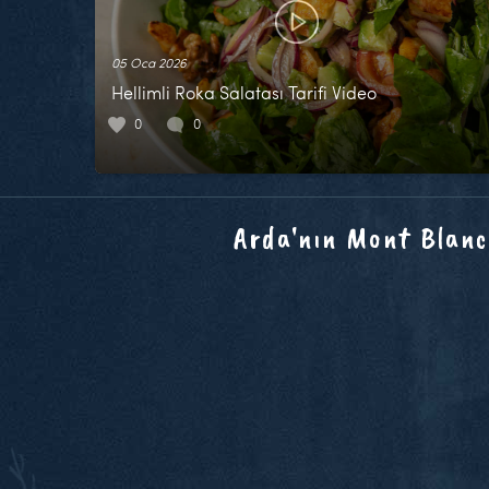
05 Oca 2026
Hellimli Roka Salatası Tarifi Video
0
0
Arda'nın Mont Blanc