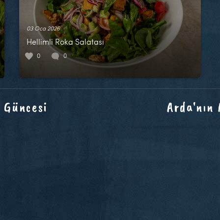
03 Oca 2026
Hellimli Roka Salatası
0
0
 Güncesi
Arda'nın