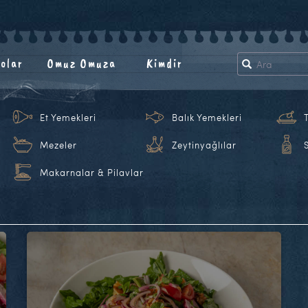
olar
Omuz Omuza
Kimdir
Et Yemekleri
Balık Yemekleri
Mezeler
Zeytinyağlılar
Makarnalar & Pilavlar