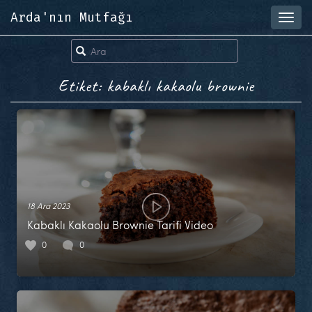
Arda'nın Mutfağı
Toggl
navig
Etiket: kabaklı kakaolu brownie
18 Ara 2023
Kabaklı Kakaolu Brownie Tarifi Video
0
0