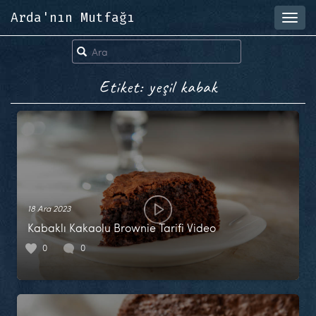
Arda'nın Mutfağı
Toggl
navig
Etiket: yeşil kabak
18 Ara 2023
Kabaklı Kakaolu Brownie Tarifi Video
0
0