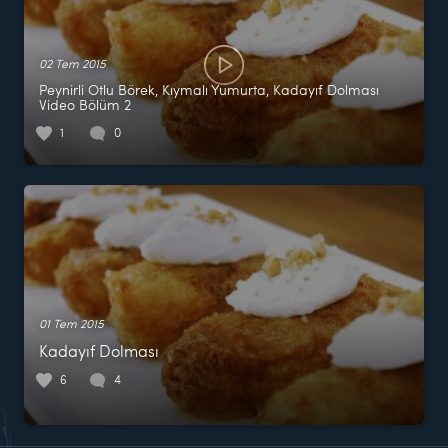
02 Tem 2015
Peynirli Otlu Börek, Kıymalı Yumurta, Kadayıf Dolması
Video Bölüm 2
1
0
01 Tem 2015
Kadayıf Dolması
6
4