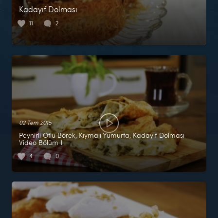
Kadayıf Dolması
11
2
02 Tem 2015
Peynirli Otlu Börek, Kıymalı Yumurta, Kadayıf Dolması
Video Bölüm 1
4
0