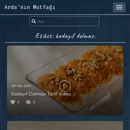
Arda'nın Mutfağı
Toggl
navig
Etiket: kadayıf dolması
09 Mar 2025
Kadayıf Dolması Tarifi Video
0
0