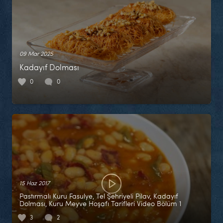
09 Mar 2025
Kadayıf Dolması
0
0
15 Haz 2017
Pastırmalı Kuru Fasulye, Tel Şehriyeli Pilav, Kadayıf
Dolması, Kuru Meyve Hoşafı Tarifleri Video Bölüm 1
3
2