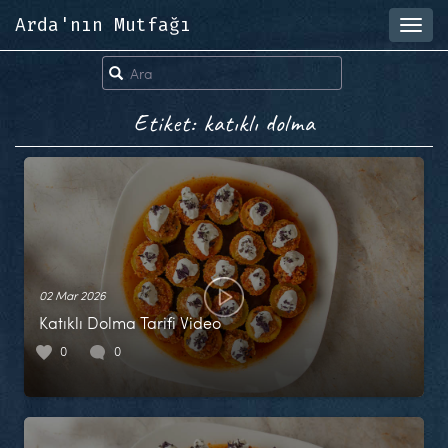
Arda'nın Mutfağı
Toggl
navig
Etiket: katıklı dolma
02 Mar 2026
Katıklı Dolma Tarifi Video
0
0