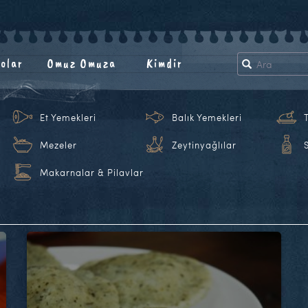
olar
Omuz Omuza
Kimdir
Et Yemekleri
Balık Yemekleri
Mezeler
Zeytinyağlılar
Makarnalar & Pilavlar