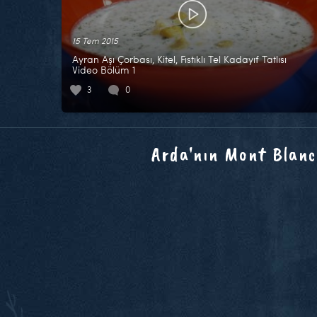
15 Tem 2015
Ayran Aşı Çorbası, Kitel, Fıstıklı Tel Kadayıf Tatlısı
Video Bölüm 1
3
0
Arda'nın Mont Blanc