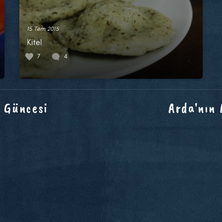
15 Tem 2015
Kitel
7
4
 Güncesi
Arda'nın