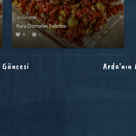
13 Oca 2024
Kuru Domates Salatası
0
1
 Güncesi
Arda'nın