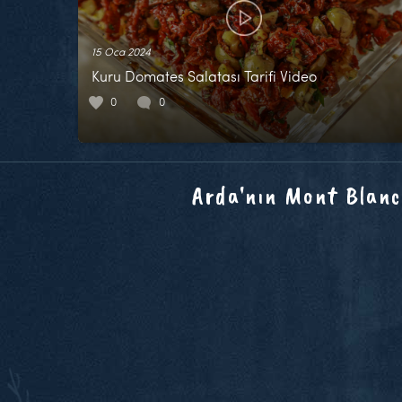
15 Oca 2024
Kuru Domates Salatası Tarifi Video
0
0
Arda'nın Mont Blanc