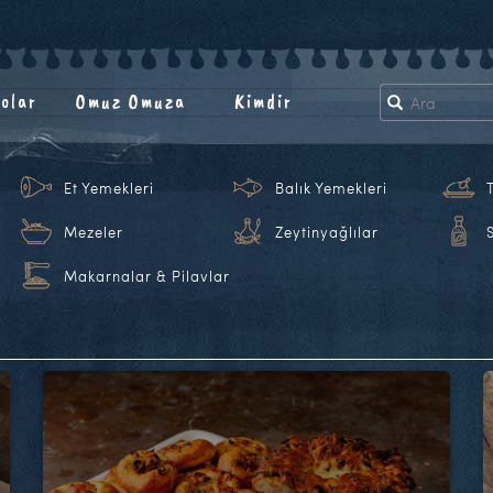
olar
Omuz Omuza
Kimdir
Et Yemekleri
Balık Yemekleri
Mezeler
Zeytinyağlılar
Makarnalar & Pilavlar