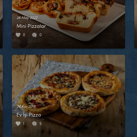
28 May 2022
Mini Pizzalar
0
0
24 Kas 2018
Ev İşi Pizza
1
5