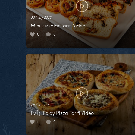
30 May 2022
Mini Pizzalar Tarifi Video
0
0
28 Kas 2018
Ev İşi Kolay Pizza Tarifi Video
1
0