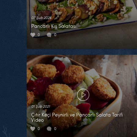
07 Şub 2026
Pancarlı Kış Salatası
0
0
01 Şub 2021
Çıtır Keçi Peynirli ve Pancarlı Salata Tarifi
Video
0
0