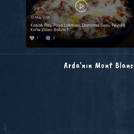
13 May 2015
Kabak Pay, Paşa Lokması, Domates Soslu Peynirli
Köfte Video Bölüm 1
1
2
Arda'nın Mont Blanc