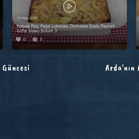
13 May 2015
Kabak Pay, Paşa Lokması, Domates Soslu Peynirli
Köfte Video Bölüm 3
0
0
 Güncesi
Arda'nın