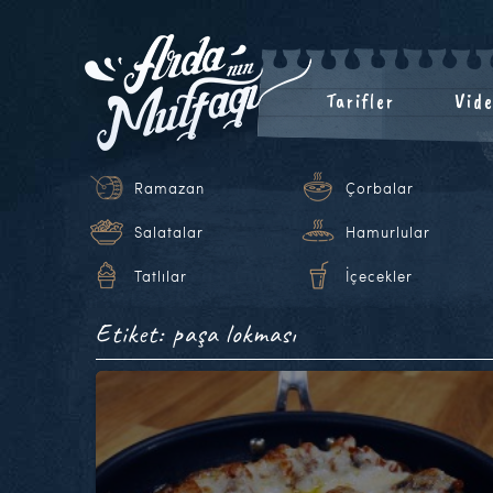
Tarifler
Vide
Ramazan
Çorbalar
Salatalar
Hamurlular
Tatlılar
İçecekler
Etiket: paşa lokması