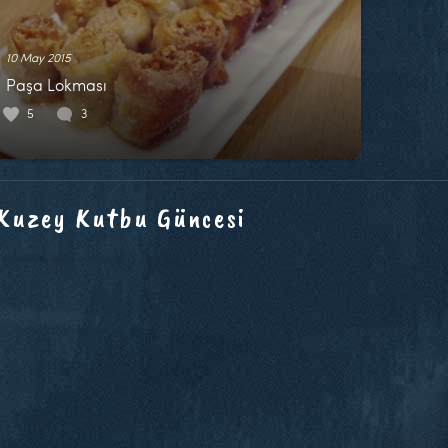
10 May 2015
Paşa Lokması
5
3
 Kuzey Kutbu Güncesi