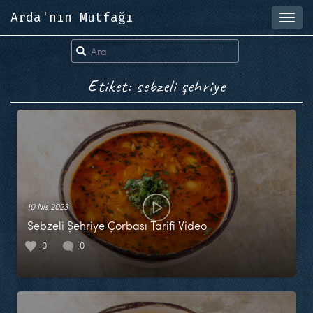
Arda'nın Mutfağı
Toggl
navig
Etiket: sebzeli şehriye
10 Nis 2023
Sebzeli Şehriye Çorbası Tarifi Video
0
0